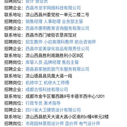
招聘岗位：
会计
营业员
招聘企业：
西昌市龙宇网络科技有限公司
联系地址：凉山西昌州委党校一单元二楼二号
招聘岗位：
销售经理
人事助理
业务部主管
招聘企业：
西昌市惠明教育咨询服务有限公司
联系地址：西昌市西门坡街农垦宾馆对
招聘岗位：
招生教师
小初高理科教师
前台咨询师
招聘企业：
西昌中宜美容化妆品有限责任公司
联系地址：凉山西昌胜利南路胜利小区B区
招聘岗位：
库管人员
品牌经理
售后主管
招聘企业：
德昌县家驰凯旋汽车服务有限公司
联系地址：凉山德昌县凤凰大道一段
招聘岗位：
机修中工
机修大工师傅
招聘企业：
成都古怪科技有限公司
联系地址：成都市金牛区蜀西路9号丰德羊西中心1201
招聘岗位：
行政专员
美术指导
招聘企业：
四川省大卫建筑设计有限公司
联系地址：凉山西昌航天大道大昌小区南村c幢4单元2楼
招聘岗位：
市政园林景观设计师
造价师
电气设计师