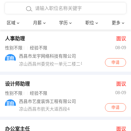
4000-5000元
本科
行政后勤
建筑装潢
确定
区域
月薪
学历
职位
更多
5000-8000元
硕士
销售岗位
教师
人事助理
面议
8000-12000元
博士
文员
护士
08-09
性别不限
经验不限
12000-20000元
财务会计
传单派发
西昌市龙宇网络科技有限公司
申请
凉山西昌州委党校一单元二楼二号
其他
超市零售
促销导购
网络IT
保健按摩
设计师助理
面议
08-09
性别不限
经验不限
快递员
前台接待
西昌市艺度装饰工程有限公司
申请
凉山西昌市航天大道西段4
收银员
技术员/工程师
水电/机修
部门经理
办公室主任
面议