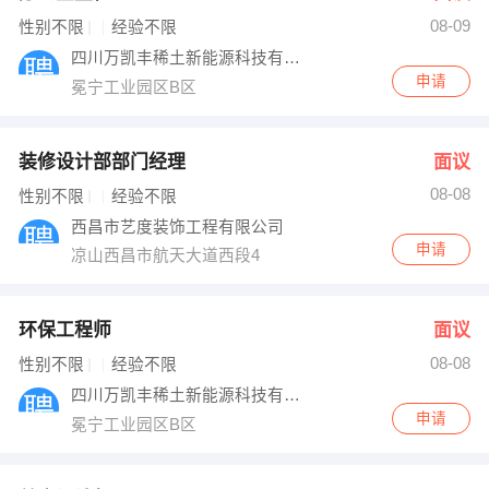
08-09
出纳
保险
性别不限
经验不限
四川万凯丰稀土新能源科技有限公司
编辑
法律
申请
冕宁工业园区B区
保洁
贸易采购
装修设计部部门经理
面议
跟单
理财顾问
08-08
性别不限
经验不限
西昌市艺度装饰工程有限公司
其他职位
申请
凉山西昌市航天大道西段4
环保工程师
面议
08-08
性别不限
经验不限
四川万凯丰稀土新能源科技有限公司
申请
冕宁工业园区B区