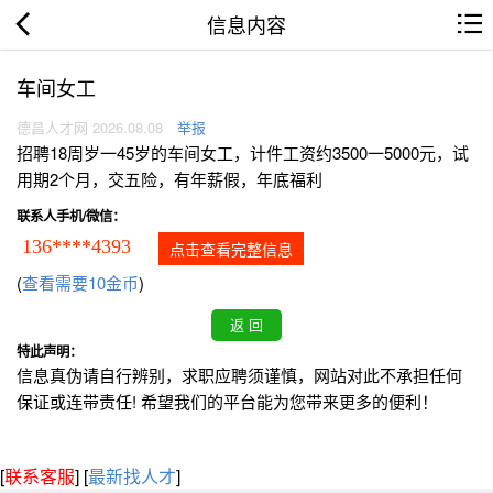
信息内容
车间女工
德昌人才网 2026.08.08
举报
招聘18周岁一45岁的车间女工，计件工资约3500一5000元，试
用期2个月，交五险，有年薪假，年底福利
联系人手机/微信：
136****4393
点击查看完整信息
(
查看需要10金币
)
特此声明：
信息真伪请自行辨别，求职应聘须谨慎，网站对此不承担任何
保证或连带责任! 希望我们的平台能为您带来更多的便利！
[
联系客服
]
[
最新找人才
]